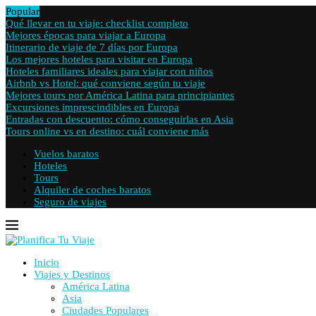
Popular
Qué llevar en tu viaje: checklist completo
Mejores épocas para viajar a Europa
Itinerario de viaje de 7 días por Europa
Los mejores hoteles para visitar en Europa
Hoteles familiares ideales para viajar con niños
Airbnb vs Hotel: qué conviene según tu viaje
Mejores tours por América Latina para principiantes
Excursiones imprescindibles en Europa
Entradas con descuento: cómo conseguirlas en Asia
Tours online vs en destino: cuál conviene más
Vuelos baratos
Hoteles
Tours
Alquiler de coches baratos
Seguro de viajes
Inicio
Viajes y Destinos
América Latina
Asia
Ciudades Populares