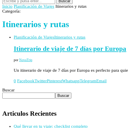
Buscar
Inicio
Planificación de Viajes
Itinerarios y rutas
Categoría:
Itinerarios y rutas
Planificación de Viajes
Itinerarios y rutas
Itinerario de viaje de 7 días por Europa
por
NovaTrip
Un itinerario de viaje de 7 días por Europa es perfecto para qu
0
Facebook
Twitter
Pinterest
Whatsapp
Telegram
Email
Buscar
Buscar
Articulos Recientes
Qué llevar en tu viaje: checklist completo