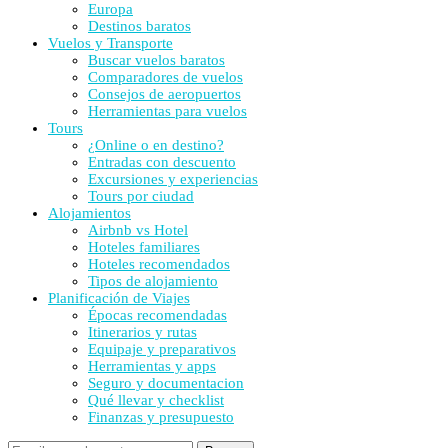
Europa
Destinos baratos
Vuelos y Transporte
Buscar vuelos baratos
Comparadores de vuelos
Consejos de aeropuertos
Herramientas para vuelos
Tours
¿Online o en destino?
Entradas con descuento
Excursiones y experiencias
Tours por ciudad
Alojamientos
Airbnb vs Hotel
Hoteles familiares
Hoteles recomendados
Tipos de alojamiento
Planificación de Viajes
Épocas recomendadas
Itinerarios y rutas
Equipaje y preparativos
Herramientas y apps
Seguro y documentacion
Qué llevar y checklist
Finanzas y presupuesto