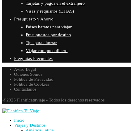
Tarjetas y pagos en el extranjero
Visas y requisitos (ETIAS)
Presupuesto y Ahorro
Países baratos para viajar
Presupuestos por destino
Tips para ahorrar
Viajar con poco dinero
Preguntas Frecuentes
Aviso Legal
Quienes Somos
Politica de Privacidad
Politica de Cookies
Contactanos
@2025 Planificatuviaje - Todos los derechos reservados
Inicio
Viajes y Destinos
América Latina