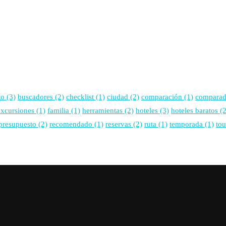
to
(3)
buscadores
(2)
checklist
(1)
ciudad
(2)
comparación
(1)
comparad
excursiones
(1)
familia
(1)
herramientas
(2)
hoteles
(3)
hoteles baratos
(2
presupuesto
(2)
recomendado
(1)
reservas
(2)
ruta
(1)
temporada
(1)
tou