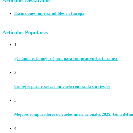
Articulos Destacados
Excursiones imprescindibles en Europa
Articulos Populares
1
¿Cuándo es la mejor época para comprar vuelos baratos?
2
Consejos para reservar un vuelo con escala sin riesgos
3
Mejores comparadores de vuelos internacionales 2025: Guía defin
4