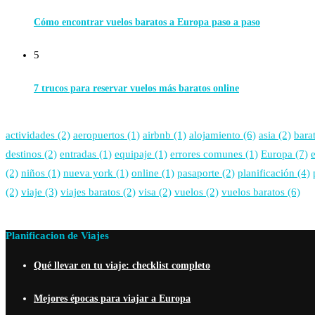
Cómo encontrar vuelos baratos a Europa paso a paso
5
7 trucos para reservar vuelos más baratos online
actividades
(2)
aeropuertos
(1)
airbnb
(1)
alojamiento
(6)
asia
(2)
bara
destinos
(2)
entradas
(1)
equipaje
(1)
errores comunes
(1)
Europa
(7)
(2)
niños
(1)
nueva york
(1)
online
(1)
pasaporte
(2)
planificación
(4)
(2)
viaje
(3)
viajes baratos
(2)
visa
(2)
vuelos
(2)
vuelos baratos
(6)
Planificacion de Viajes
Qué llevar en tu viaje: checklist completo
Mejores épocas para viajar a Europa