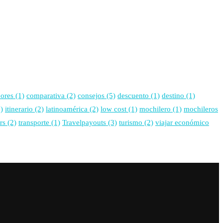
ores
(1)
comparativa
(2)
consejos
(5)
descuento
(1)
destino
(1)
)
itinerario
(2)
latinoamérica
(2)
low cost
(1)
mochilero
(1)
mochileros
rs
(2)
transporte
(1)
Travelpayouts
(3)
turismo
(2)
viajar económico