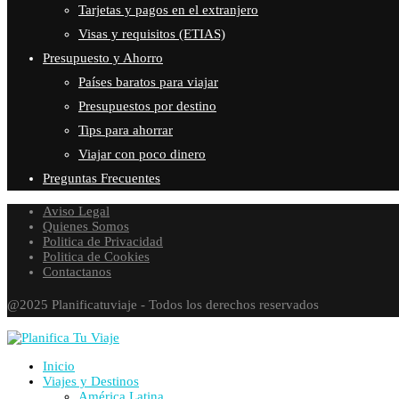
Tarjetas y pagos en el extranjero
Visas y requisitos (ETIAS)
Presupuesto y Ahorro
Países baratos para viajar
Presupuestos por destino
Tips para ahorrar
Viajar con poco dinero
Preguntas Frecuentes
Aviso Legal
Quienes Somos
Politica de Privacidad
Politica de Cookies
Contactanos
@2025 Planificatuviaje - Todos los derechos reservados
Inicio
Viajes y Destinos
América Latina