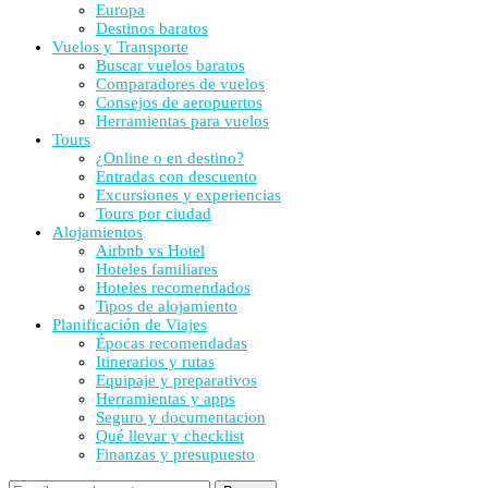
Europa
Destinos baratos
Vuelos y Transporte
Buscar vuelos baratos
Comparadores de vuelos
Consejos de aeropuertos
Herramientas para vuelos
Tours
¿Online o en destino?
Entradas con descuento
Excursiones y experiencias
Tours por ciudad
Alojamientos
Airbnb vs Hotel
Hoteles familiares
Hoteles recomendados
Tipos de alojamiento
Planificación de Viajes
Épocas recomendadas
Itinerarios y rutas
Equipaje y preparativos
Herramientas y apps
Seguro y documentacion
Qué llevar y checklist
Finanzas y presupuesto