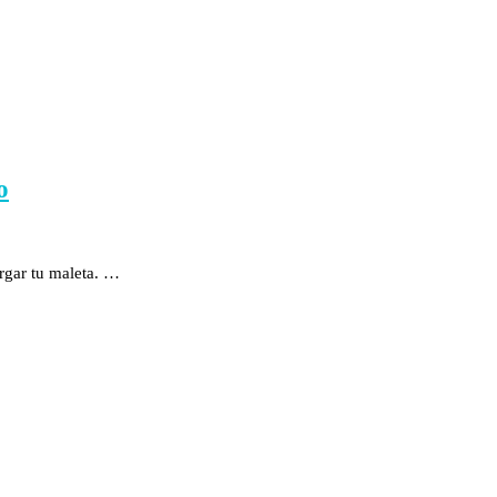
o
argar tu maleta. …