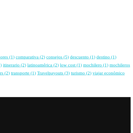
ores
(1)
comparativa
(2)
consejos
(5)
descuento
(1)
destino
(1)
)
itinerario
(2)
latinoamérica
(2)
low cost
(1)
mochilero
(1)
mochileros
rs
(2)
transporte
(1)
Travelpayouts
(3)
turismo
(2)
viajar económico