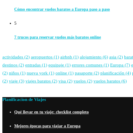
Cómo encontrar vuelos baratos a Europa paso a paso
5
7 trucos para reservar vuelos más baratos online
actividades
(2)
aeropuertos
(1)
airbnb
(1)
alojamiento
(6)
asia
(2)
bara
destinos
(2)
entradas
(1)
equipaje
(1)
errores comunes
(1)
Europa
(7)
(2)
niños
(1)
nueva york
(1)
online
(1)
pasaporte
(2)
planificación
(4)
(2)
viaje
(3)
viajes baratos
(2)
visa
(2)
vuelos
(2)
vuelos baratos
(6)
Planificacion de Viajes
Qué llevar en tu viaje: checklist completo
Mejores épocas para viajar a Europa