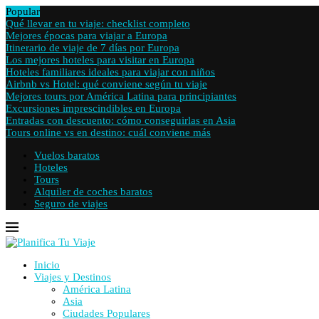
Popular
Qué llevar en tu viaje: checklist completo
Mejores épocas para viajar a Europa
Itinerario de viaje de 7 días por Europa
Los mejores hoteles para visitar en Europa
Hoteles familiares ideales para viajar con niños
Airbnb vs Hotel: qué conviene según tu viaje
Mejores tours por América Latina para principiantes
Excursiones imprescindibles en Europa
Entradas con descuento: cómo conseguirlas en Asia
Tours online vs en destino: cuál conviene más
Vuelos baratos
Hoteles
Tours
Alquiler de coches baratos
Seguro de viajes
Inicio
Viajes y Destinos
América Latina
Asia
Ciudades Populares