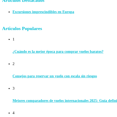
Articulos Destacados
Excursiones imprescindibles en Europa
Articulos Populares
1
¿Cuándo es la mejor época para comprar vuelos baratos?
2
Consejos para reservar un vuelo con escala sin riesgos
3
Mejores comparadores de vuelos internacionales 2025: Guía defin
4