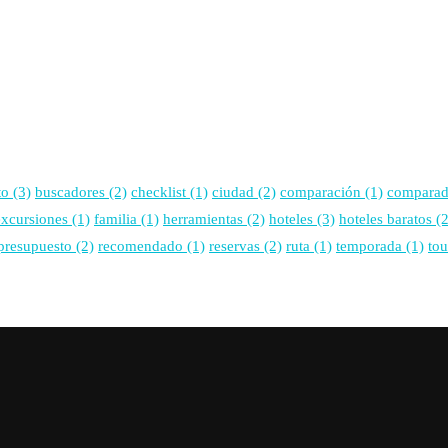
to
(3)
buscadores
(2)
checklist
(1)
ciudad
(2)
comparación
(1)
comparad
excursiones
(1)
familia
(1)
herramientas
(2)
hoteles
(3)
hoteles baratos
(2
presupuesto
(2)
recomendado
(1)
reservas
(2)
ruta
(1)
temporada
(1)
tou