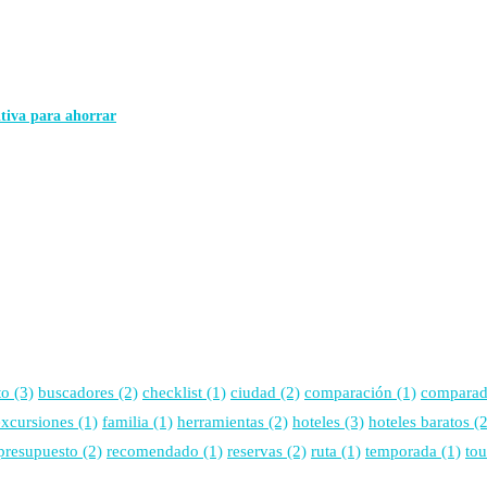
itiva para ahorrar
to
(3)
buscadores
(2)
checklist
(1)
ciudad
(2)
comparación
(1)
comparad
excursiones
(1)
familia
(1)
herramientas
(2)
hoteles
(3)
hoteles baratos
(2
presupuesto
(2)
recomendado
(1)
reservas
(2)
ruta
(1)
temporada
(1)
tou