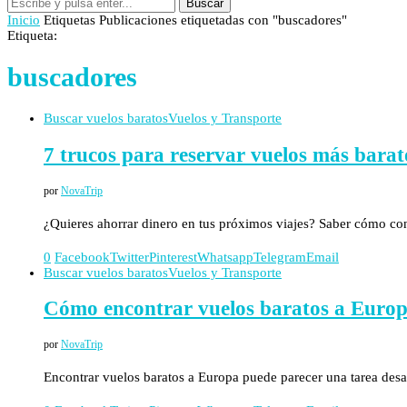
Buscar
Inicio
Etiquetas
Publicaciones etiquetadas con "buscadores"
Etiqueta:
buscadores
Buscar vuelos baratos
Vuelos y Transporte
7 trucos para reservar vuelos más barat
por
NovaTrip
¿Quieres ahorrar dinero en tus próximos viajes? Saber cómo co
0
Facebook
Twitter
Pinterest
Whatsapp
Telegram
Email
Buscar vuelos baratos
Vuelos y Transporte
Cómo encontrar vuelos baratos a Europ
por
NovaTrip
Encontrar vuelos baratos a Europa puede parecer una tarea desaf