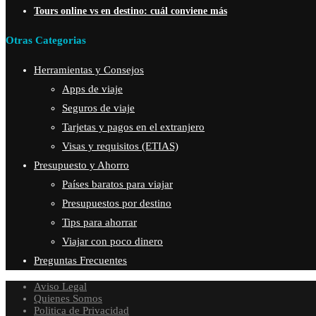
Tours online vs en destino: cuál conviene más
Otras Categorias
Herramientas y Consejos
Apps de viaje
Seguros de viaje
Tarjetas y pagos en el extranjero
Visas y requisitos (ETIAS)
Presupuesto y Ahorro
Países baratos para viajar
Presupuestos por destino
Tips para ahorrar
Viajar con poco dinero
Preguntas Frecuentes
Aviso Legal
Quienes Somos
Politica de Privacidad