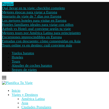
Popular
Qué llevar en tu viaje: checklist completo
Mejores épocas para viajar a Europa
Itinerario de viaje de 7 días por Europa
Los mejores hoteles para visitar en Europa
Hoteles familiares ideales para viajar con niños
Airbnb vs Hotel: qué conviene según tu viaje
Mejores tours por América Latina para principiantes
Excursiones imprescindibles en Europa
Entradas con descuento: cómo conseguirlas en Asia
Tours online vs en destino: cuál conviene más
Vuelos baratos
Hoteles
Tours
Alquiler de coches baratos
Seguro de viajes
Inicio
Viajes y Destinos
América Latina
Asia
Ciudades Populares