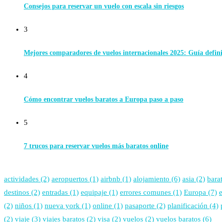
Consejos para reservar un vuelo con escala sin riesgos
3
Mejores comparadores de vuelos internacionales 2025: Guía defin
4
Cómo encontrar vuelos baratos a Europa paso a paso
5
7 trucos para reservar vuelos más baratos online
actividades
(2)
aeropuertos
(1)
airbnb
(1)
alojamiento
(6)
asia
(2)
bara
destinos
(2)
entradas
(1)
equipaje
(1)
errores comunes
(1)
Europa
(7)
(2)
niños
(1)
nueva york
(1)
online
(1)
pasaporte
(2)
planificación
(4)
(2)
viaje
(3)
viajes baratos
(2)
visa
(2)
vuelos
(2)
vuelos baratos
(6)