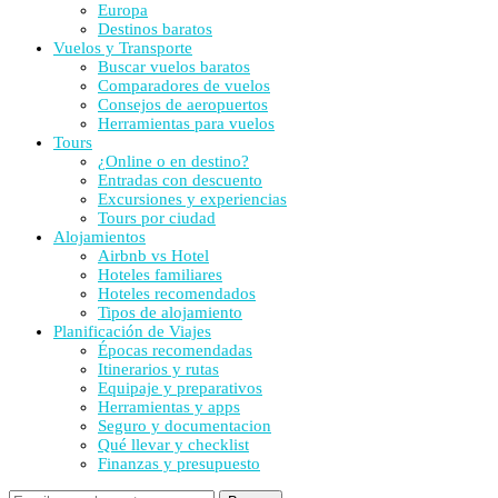
Europa
Destinos baratos
Vuelos y Transporte
Buscar vuelos baratos
Comparadores de vuelos
Consejos de aeropuertos
Herramientas para vuelos
Tours
¿Online o en destino?
Entradas con descuento
Excursiones y experiencias
Tours por ciudad
Alojamientos
Airbnb vs Hotel
Hoteles familiares
Hoteles recomendados
Tipos de alojamiento
Planificación de Viajes
Épocas recomendadas
Itinerarios y rutas
Equipaje y preparativos
Herramientas y apps
Seguro y documentacion
Qué llevar y checklist
Finanzas y presupuesto