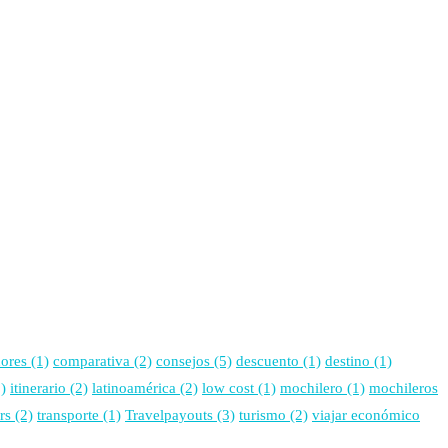
ores
(1)
comparativa
(2)
consejos
(5)
descuento
(1)
destino
(1)
)
itinerario
(2)
latinoamérica
(2)
low cost
(1)
mochilero
(1)
mochileros
rs
(2)
transporte
(1)
Travelpayouts
(3)
turismo
(2)
viajar económico